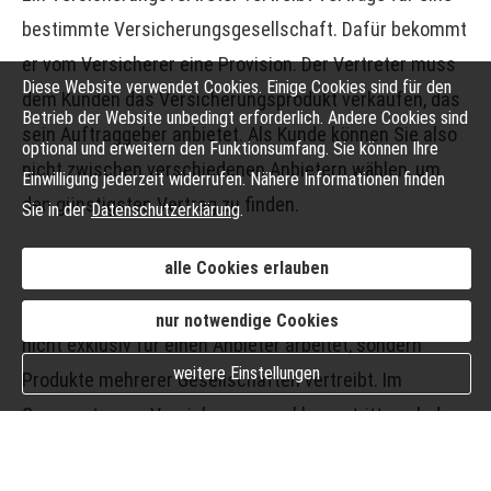
bestimmte Versicherungsgesellschaft. Dafür bekommt
er vom Versicherer eine Provision. Der Vertreter muss
Diese Website verwendet Cookies. Einige Cookies sind für den
dem Kunden das Versicherungsprodukt verkaufen, das
Betrieb der Website unbedingt erforderlich. Andere Cookies sind
sein Auftraggeber anbietet. Als Kunde können Sie also
optional und erweitern den Funktionsumfang. Sie können Ihre
nicht zwischen verschiedenen Anbietern wählen, um
Einwilligung jederzeit widerrufen. Nähere Informationen finden
den günstigsten Vertrag zu finden.
Sie in der
Datenschutzerklärung
.
alle Cookies erlauben
Mehrfachagent im Auftrag verschiedener Versicherer:
Ein Mehrfachagent ist ein Versicherungsvertreter, der
nur notwendige Cookies
nicht exklusiv für einen Anbieter arbeitet, sondern
weitere Einstellungen
Produkte mehrerer Gesellschaften vertreibt. Im
Gegensatz zum Ver­sicherungs­makler vertritt auch der
Mehrfachagent zuerst die Interessen der jeweiligen
Ver­si­che­rungs­un­ter­neh­men.